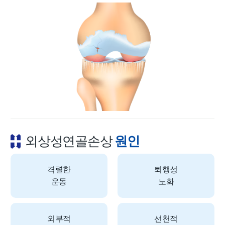
외상성연골손상
원인
격렬한
퇴행성
운동
노화
외부적
선천적